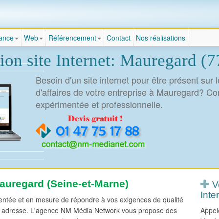
Agence création site Internet
rance
Web
Référencement
Contact
Nos réalisations
Dropdown-
toggle
ion site Internet: Mauregard (
Besoin d'un site internet pour être présent sur 
d'affaires de votre entreprise à Mauregard? C
expérimentée et professionnelle.
auregard (Seine-et-Marne)
Vo
Inter
tée et en mesure de répondre à vos exigences de qualité
nne adresse. L'agence NM Média Network vous propose des
Appel