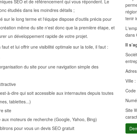
hniques SEO et de référencement qui vous répondent. Le
permet
onc étudiés dans les moindres détails ;
région
tenir 
é sur le long terme et l'équipe dispose d'outils précis pour
La création même du site n'est donc que la première étape, et
L'emp
dans 
ssurer un développement rapide de votre projet.
Il s’
t et lui offrir une visibilité optimale sur la toile, il faut :
Sociét
e
entrep
'organisation du site pour une navigation simple des
Adress
Ville :
ttractive
Code 
'est-à-dire qui soit accessible aux internautes depuis toutes
Numér
es, tablettes...)
Site 
e site
carac
e aux moteurs de recherche (Google, Yahoo, Bing)
blirons pour vous un devis SEO gratuit
Dem