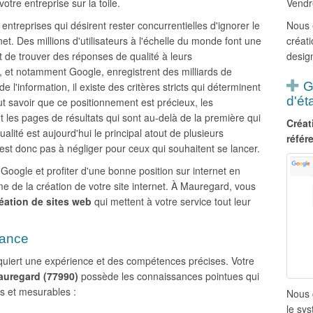
otre entreprise sur la toile.
Vendr
 entreprises qui désirent rester concurrentielles d'ignorer le
Nous 
net. Des millions d'utilisateurs à l'échelle du monde font une
créati
but de trouver des réponses de qualité à leurs
design
 et notamment Google, enregistrent des milliards de
G
 l'information, il existe des critères stricts qui déterminent
d'ét
aut savoir que ce positionnement est précieux, les
 les pages de résultats qui sont au-delà de la première qui
Créat
 qualité est aujourd'hui le principal atout de plusieurs
référ
n'est donc pas à négliger pour ceux qui souhaitent se lancer.
oogle et profiter d'une bonne position sur internet en
e la création de votre site internet. À Mauregard, vous
éation de sites web
qui mettent à votre service tout leur
rance
requiert une expérience et des compétences précises. Votre
Mauregard (77990)
possède les connaissances pointues qui
ts et mesurables :
Nous 
le sy