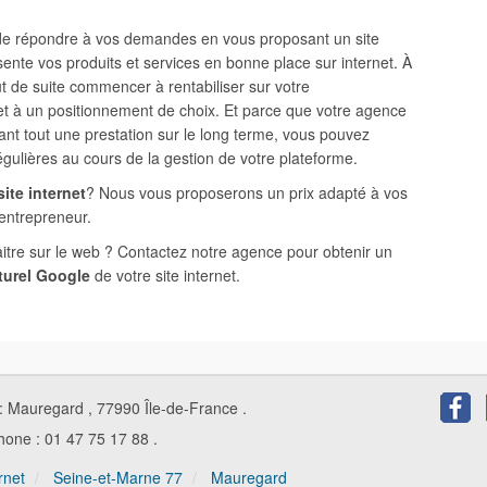
 de répondre à vos demandes en vous proposant un site
ésente vos produits et services en bonne place sur internet. À
ut de suite commencer à rentabiliser sur votre
 et à un positionnement de choix. Et parce que votre agence
nt tout une prestation sur le long terme, vous pouvez
régulières au cours de la gestion de votre plateforme.
ite internet
? Nous vous proposerons un prix adapté à vos
-entrepreneur.
aitre sur le web ? Contactez notre agence pour obtenir un
turel Google
de votre site internet.
Faceb
:
Mauregard
,
77990
Île-de-France
.
hone :
01 47 75 17 88
.
rnet
Seine-et-Marne 77
Mauregard