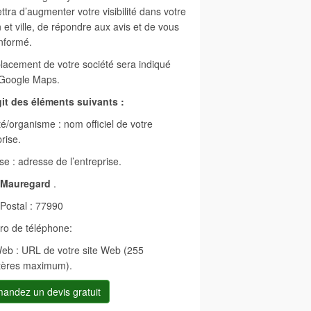
tra d’augmenter votre visibilité dans votre
 et ville, de répondre aux avis et de vous
informé.
lacement de votre société sera indiqué
Google Maps.
agit des éléments suivants :
é/organisme : nom officiel de votre
rise.
e : adresse de l’entreprise.
Mauregard
.
Postal : 77990
o de téléphone:
Web : URL de votre site Web (255
tères maximum).
andez un devis gratuit