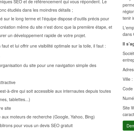
hniques SEO et de référencement qui vous répondent. Le
permet
onc étudiés dans les moindres détails ;
région
tenir 
é sur le long terme et l'équipe dispose d'outils précis pour
La création même du site n'est donc que la première étape, et
L'emp
dans 
ssurer un développement rapide de votre projet.
Il s’
t et lui offrir une visibilité optimale sur la toile, il faut :
Sociét
e
entrep
'organisation du site pour une navigation simple des
Adress
Ville :
ttractive
Code 
'est-à-dire qui soit accessible aux internautes depuis toutes
Numér
es, tablettes...)
Site 
e site
carac
e aux moteurs de recherche (Google, Yahoo, Bing)
blirons pour vous un devis SEO gratuit
Dem