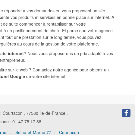
 de répondre à vos demandes en vous proposant un site
ésente vos produits et services en bonne place sur internet. À
ut de suite commencer à rentabiliser sur votre
 et à un positionnement de choix. Et parce que votre agence
nt tout une prestation sur le long terme, vous pouvez
régulières au cours de la gestion de votre plateforme.
ite internet
? Nous vous proposerons un prix adapté à vos
-entrepreneur.
aitre sur le web ? Contactez notre agence pour obtenir un
turel Google
de votre site internet.
Faceb
t
:
Courtacon
,
77560
Île-de-France
.
hone :
01 47 75 17 88
.
ernet
Seine-et-Marne 77
Courtacon