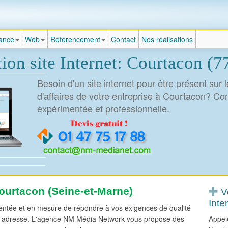
Agence création site Internet
rance
Web
Référencement
Contact
Nos réalisations
Dropdown-
toggle
ion site Internet: Courtacon (
Besoin d'un site internet pour être présent sur 
d'affaires de votre entreprise à Courtacon? C
expérimentée et professionnelle.
ourtacon (Seine-et-Marne)
Vo
Inter
tée et en mesure de répondre à vos exigences de qualité
nne adresse. L'agence NM Média Network vous propose des
Appel