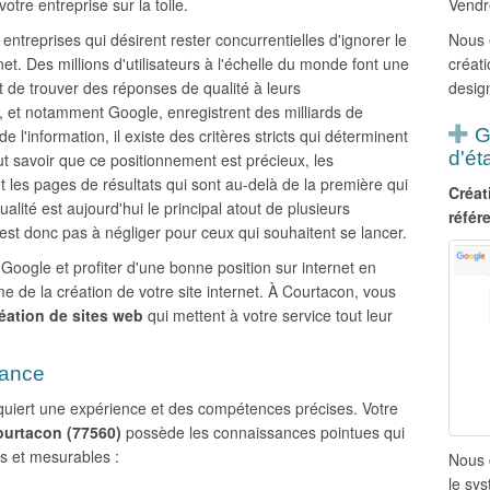
otre entreprise sur la toile.
Vendr
 entreprises qui désirent rester concurrentielles d'ignorer le
Nous 
net. Des millions d'utilisateurs à l'échelle du monde font une
créati
but de trouver des réponses de qualité à leurs
design
 et notamment Google, enregistrent des milliards de
G
 l'information, il existe des critères stricts qui déterminent
d'ét
aut savoir que ce positionnement est précieux, les
 les pages de résultats qui sont au-delà de la première qui
Créat
 qualité est aujourd'hui le principal atout de plusieurs
référ
n'est donc pas à négliger pour ceux qui souhaitent se lancer.
oogle et profiter d'une bonne position sur internet en
e la création de votre site internet. À Courtacon, vous
éation de sites web
qui mettent à votre service tout leur
rance
requiert une expérience et des compétences précises. Votre
Courtacon (77560)
possède les connaissances pointues qui
ts et mesurables :
Nous 
le sy