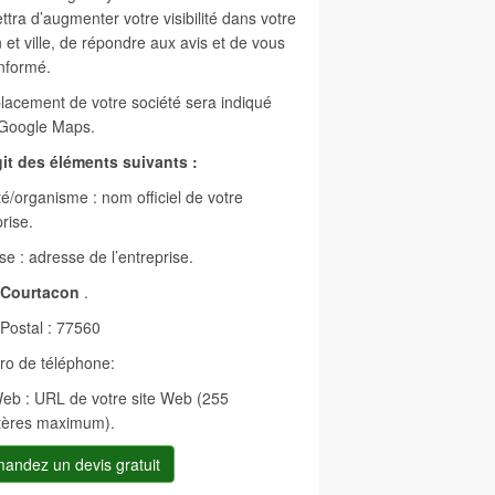
tra d’augmenter votre visibilité dans votre
 et ville, de répondre aux avis et de vous
informé.
lacement de votre société sera indiqué
Google Maps.
agit des éléments suivants :
é/organisme : nom officiel de votre
rise.
e : adresse de l’entreprise.
Courtacon
.
Postal : 77560
o de téléphone:
Web : URL de votre site Web (255
tères maximum).
andez un devis gratuit