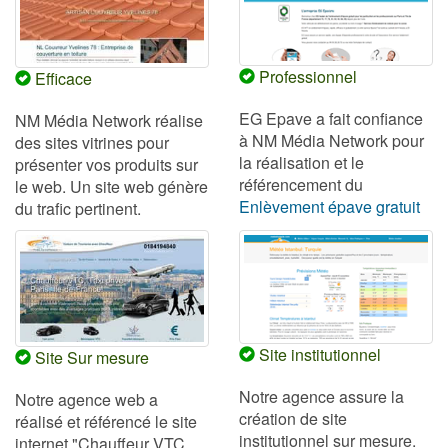
Professionnel
Professionnel
Efficace
info
EG Epave a fait confiance
NM Média Network réalise
à NM Média Network pour
des sites vitrines pour
la réalisation et le
présenter vos produits sur
référencement du
le web. Un site web génère
Enlèvement épave gratuit
du trafic pertinent.
Site institutionnel
site
Site Sur mesure
site
web
web
pro
sur
Notre agence assure la
Notre agence web a
mesure
création de site
réalisé et référencé le site
institutionnel sur mesure.
internet "Chauffeur VTC