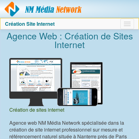
Agence création sit
Création Site Internet
Togg
Bar
Bar
Bar
Agence Web : Création de Sites
navig
navig
navig
navig
Internet
Création de sites internet
Agence web NM Média Network spécialisée dans la
création de site internet professionnel sur mesure et
référencement naturel située à Nanterre prés de Paris